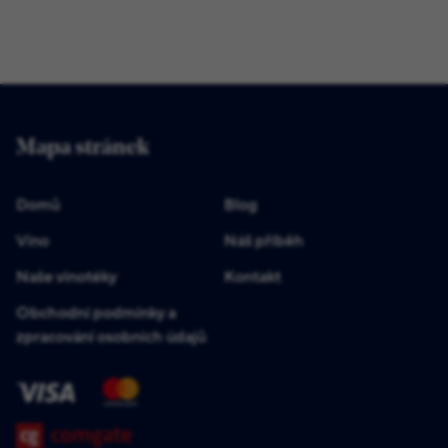
Mapa stránek
Domů
Blog
Víno
Náš příběh
Naše vinotéky
Kontakt
Obchodní podmínky a
zpracování osobních údajů