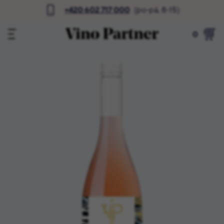
+420 602 717 000
(po-pá, 8-15)
0