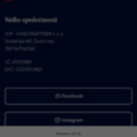
Sídlo společnosti
ViP - VINO PARTNER s. r. o.
Stolařská 40, Dolní Ves
763 16 Fryšták
IČ: 29313821
DIČ: CZ29313821
Facebook
Instagram
Skladem
127
ks