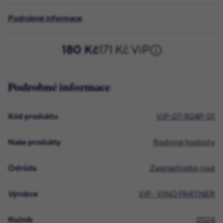
Podrobné informace
180 Kč
171 Kč ViP
Podrobné informace
Kód produktu
ViP-07-R24P-01
Naše produkty
Rodinné hodnoty
Odrůda
Zweigeltrebe rosé
Výrobce
ViP - VINO PARTNER
Ročník
2024