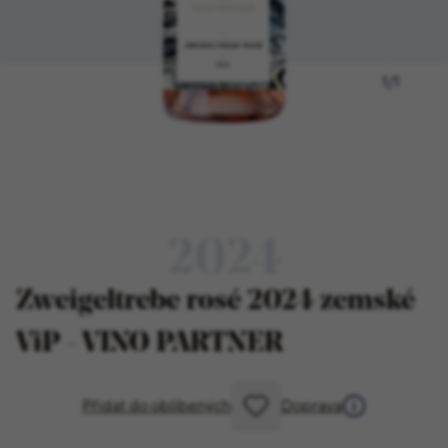
1
/
1
2024
Zweigeltrebe rosé 2024 zemské
ViP - VINO PARTNER
Přidat do oblíbených
Doprava