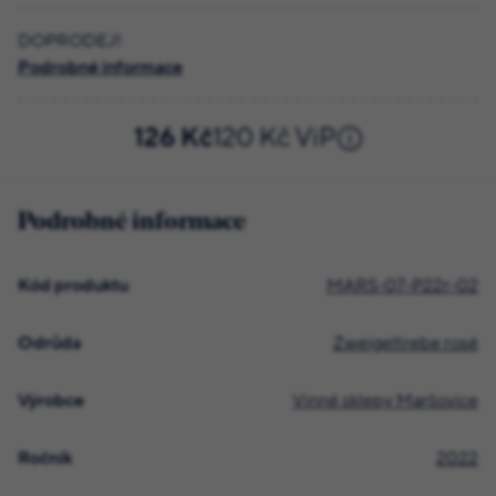
DOPRODEJ!
Podrobné informace
126 Kč
120 Kč ViP
Podrobné informace
Kód produktu
MARS-07-P22r-02
Odrůda
Zweigeltrebe rosé
Výrobce
Vinné sklepy Maršovice
Ročník
2022