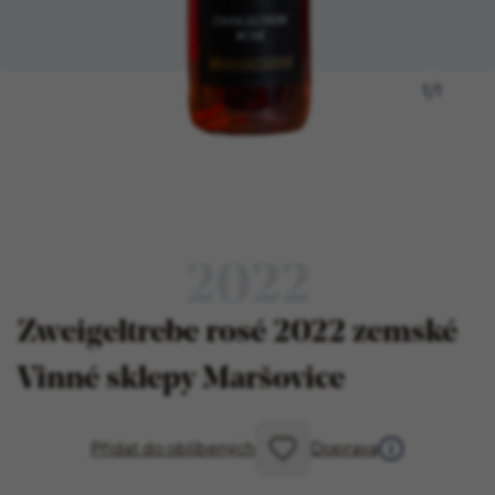
1
/
1
2022
Zweigeltrebe rosé 2022 zemské
Vinné sklepy Maršovice
Přidat do oblíbených
Doprava