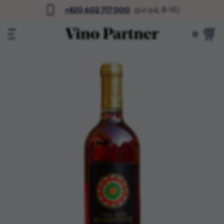
+420 602 717 000
(po-pá, 8-15)
0