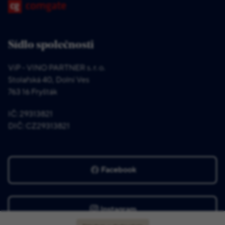
Sídlo společnosti
ViP - VINO PARTNER s. r. o.
Stolařská 40, Dolní Ves
763 16 Fryšták
IČ: 29313821
DIČ: CZ29313821
Facebook
Instagram