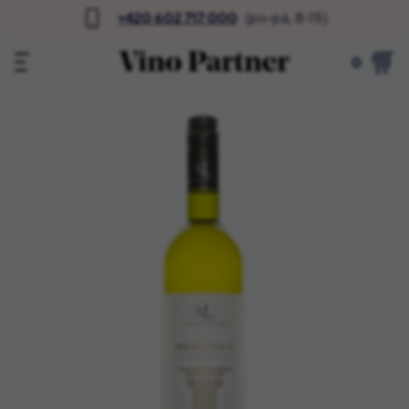
+420 602 717 000
(po-pá, 8-15)
0