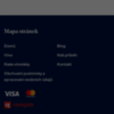
Mapa stránek
Domů
Blog
Víno
Náš příběh
Naše vinotéky
Kontakt
Obchodní podmínky a
zpracování osobních údajů