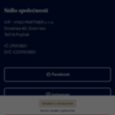
Sídlo společnosti
ViP - VINO PARTNER s. r. o.
Stolařská 40, Dolní Ves
763 16 Fryšták
IČ: 29313821
DIČ: CZ29313821
Facebook
Instagram
Skladem u dodavatele
termín dodání upřesníme