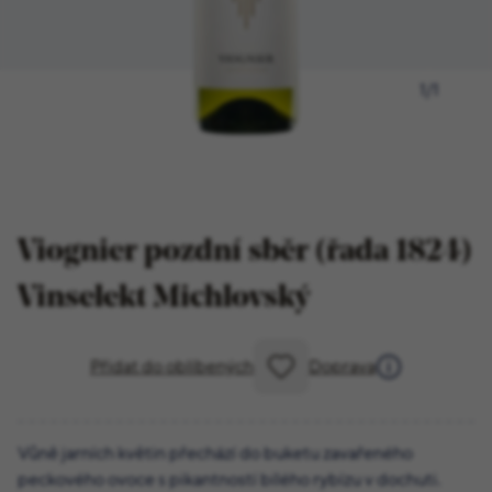
1
/
1
Viognier pozdní sběr (řada 1824)
Vinselekt Michlovský
Přidat do oblíbených
Doprava
Vůně jarních květin přechází do buketu zavařeného
peckového ovoce s pikantností bílého rybízu v dochuti.