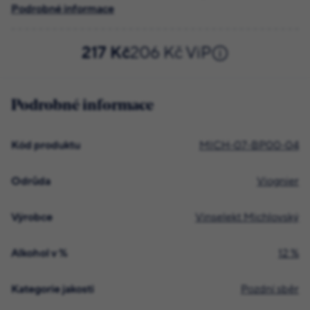
Podrobné informace
217 Kč
206 Kč ViP
Podrobné informace
Kód produktu
MICH-07-BP00-04
Odrůda
Viognier
Výrobce
Vinselekt Michlovský
Alkohol v %
12 %
Kategorie jakosti
Pozdní sběr