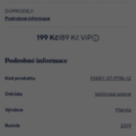
DOPRODEJ!
Podrobné informace
199 Kč
189 Kč ViP
Podrobné informace
Kód produktu
MARY-07-P19b-12
Odrůda
Veltlínské zelené
Výrobce
Maryša
Ročník
2019