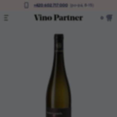
+420 602 717 000
(po-pá, 8-15)
0