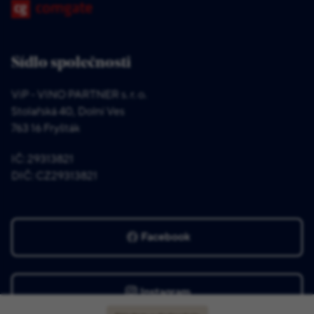
Sídlo společnosti
ViP - VINO PARTNER s. r. o.
Stolařská 40, Dolní Ves
763 16 Fryšták
IČ: 29313821
DIČ: CZ29313821
Facebook
Instagram