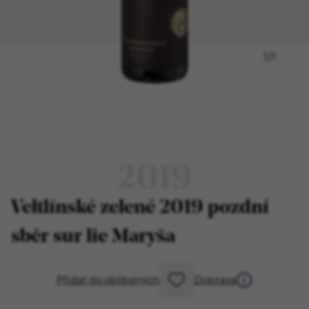
1
/
1
2019
Veltlínské zelené 2019 pozdní
sběr sur lie Maryša
Přidat do oblíbených
Doprava