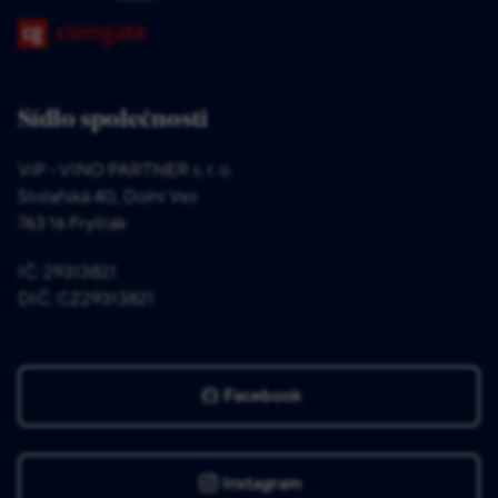
Sídlo společnosti
ViP - VINO PARTNER s. r. o.
Stolařská 40, Dolní Ves
763 16 Fryšták
IČ: 29313821
DIČ: CZ29313821
Facebook
Instagram