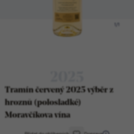
1
/
1
2025
Tramín červený 2025 výběr z
hroznů (polosladké)
Moravčíkova vína