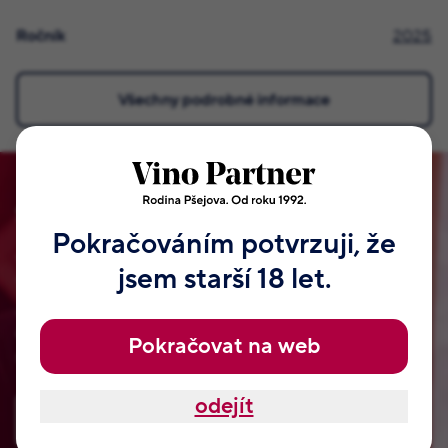
Ročník
2025
Všechny podrobné informace
Staňte se členem našeho klubu!
Pokračováním potvrzuji, že
Vymysleli jsme pro vás VIP klub naší rodiny Pšejových.
jsem starší 18 let.
Tyhle odměny, které najdete jen u nás. Jsou od našeho táty
Jaroslava a samozřejmě od Jitky, Radka, Romana a dalších
členů naší rodiny. Nemají je nikde jinde na světě. Přihlaste
Pokračovat na web
se, nezabere vám to ani dvě minuty.
odejít
Zaregistrovat se