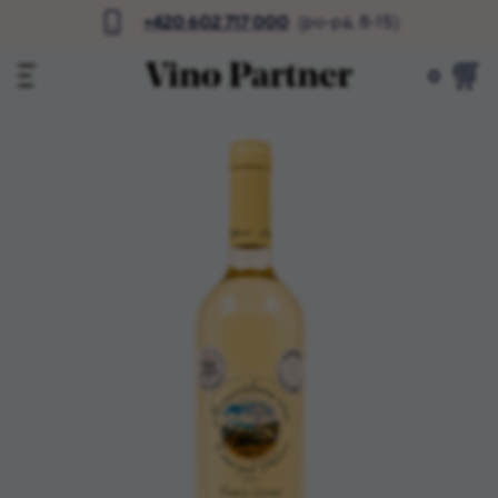
+420 602 717 000
(po-pá, 8-15)
0