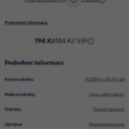
Přidat do oblíbených
Doprava
Podrobné informace
194 Kč
184 Kč ViP
Podrobné informace
Kód produktu
MORV b-25-07-34
Naše produkty
Vína s věnováním
Odrůda
Tramín červený
Výrobce
Moravčíkova vína