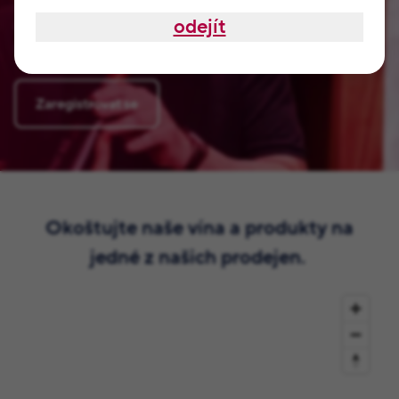
Jaroslava a samozřejmě od Jitky, Radka, Romana a dalších
odejít
členů naší rodiny. Nemají je nikde jinde na světě. Přihlaste
se, nezabere vám to ani dvě minuty.
Zaregistrovat se
Okoštujte naše vína a produkty na
jedné z našich prodejen.