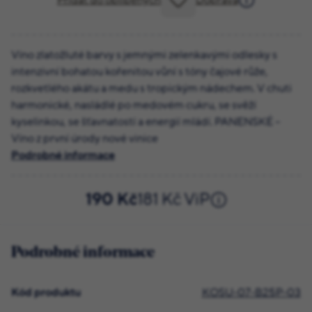
Přidat do oblíbených
Doprava
Víno zlatožluté barvy s jemnými zelenkavými odlesky s
intenzivní bohatou kořenitou vůní s tóny čajové růže,
rozkvetlého akátu a medu s tropickým nádechem. V chuti
harmonické, nasládlé po medovém cukru, se svěží
kyselinkou, se šťavnatostí a energií mládí. PANENSKÉ –
Víno z první úrody nové vinice
Podrobné informace
190 Kč
181 Kč ViP
Podrobné informace
Kód produktu
KOSU-07-B25P-03