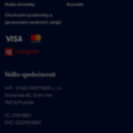
Naše vinotéky
Kontakt
Obchodní podmínky a
zpracování osobních údajů
Sídlo společnosti
ViP - VINO PARTNER s. r. o.
Stolařská 40, Dolní Ves
763 16 Fryšták
IČ: 29313821
DIČ: CZ29313821