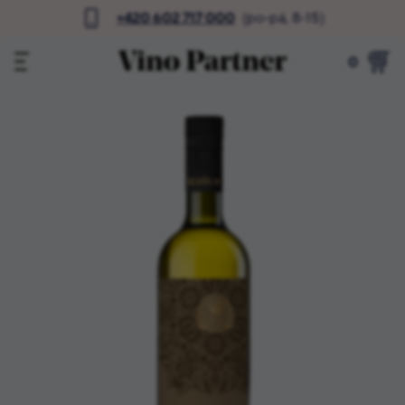
+420 602 717 000
(po-pá, 8-15)
0