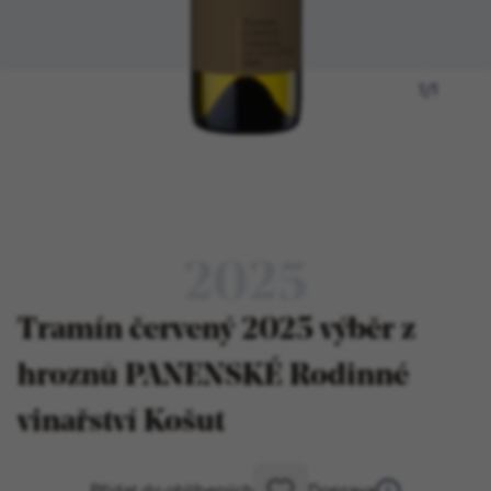
1
/
1
2025
Tramín červený 2025 výběr z
hroznů PANENSKÉ Rodinné
vinařství Košut