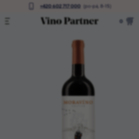
+420 602 717 000
(po-pá, 8-15)
0