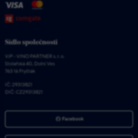
Sídlo společnosti
ViP - VINO PARTNER s. r. o.
Stolařská 40, Dolní Ves
763 16 Fryšták
IČ: 29313821
DIČ: CZ29313821
Facebook