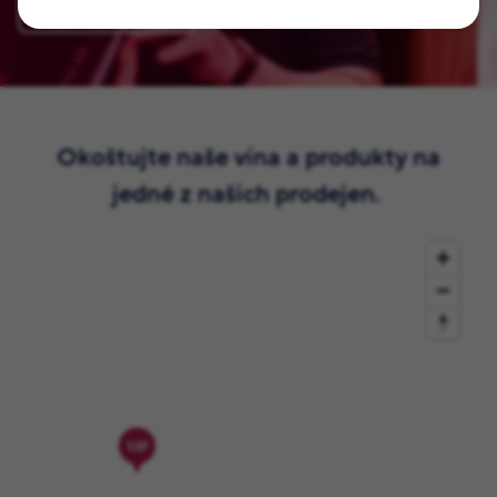
Zaregistrovat se
Okoštujte naše vína a produkty na
jedné z našich prodejen.