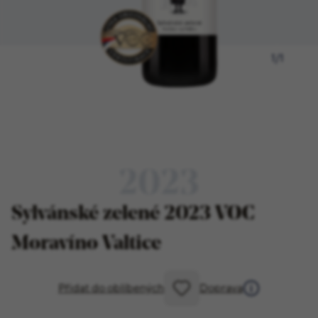
1
/
1
2023
Sylvánské zelené 2023 VOC
Moravíno Valtice
Přidat do oblíbených
Doprava