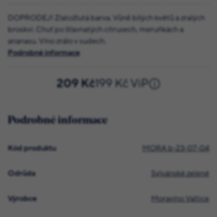
DOPRODEJ! Zlatožlutá barva. Vůně bílých květů a zralých
broskví. Chuť po šťavnatých citrusech, meruňkách a
ananasu. Víno zrálo v sudech.
Podrobné informace
209 Kč
199 Kč ViP
Podrobné informace
Kód produktu
MORA b-23-07-04
Odrůda
Sylvánské zelené
Výrobce
Moravíno Valtice