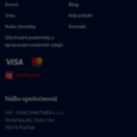
Domů
Blog
Víno
Náš příběh
Naše vinotéky
Kontakt
Obchodní podmínky a
zpracování osobních údajů
Sídlo společnosti
ViP - VINO PARTNER s. r. o.
Stolařská 40, Dolní Ves
763 16 Fryšták