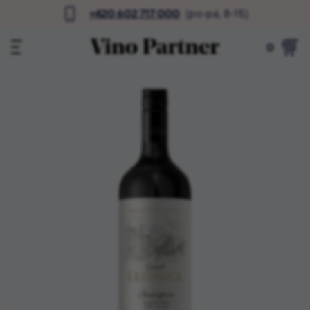
+420 602 717 000
(po-pá, 8-15)
0