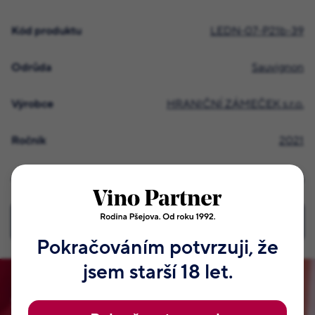
Kód produktu
LEDN-07-P21b-39
Odrůda
Sauvignon
Výrobce
HRANIČNÍ ZÁMEČEK s.r.o.
Ročník
2021
Alkohol v %
12.5 %
Všechny podrobné informace
Pokračováním potvrzuji, že
jsem starší 18 let.
Staňte se členem našeho klubu!