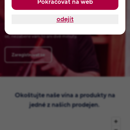
Pokračovat na web
Vymysleli jsme pro vás VIP klub naší rodiny Pšejových.
Tyhle odměny, které najdete jen u nás. Jsou od našeho táty
odejít
Jaroslava a samozřejmě od Jitky, Radka, Romana a dalších
členů naší rodiny. Nemají je nikde jinde na světě. Přihlaste
se, nezabere vám to ani dvě minuty.
Zaregistrovat se
Okoštujte naše vína a produkty na
jedné z našich prodejen.