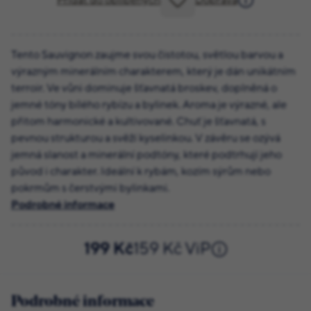
Přidat do oblíbených
Doprava
Tento Sauvignon zaujme svou čistotou, světlou barvou a
výrazným minerálním charakterem, který je dán unikátním
terroir. Ve vůni dominuje šťavnatá broskev, doplněná o
jemné tóny bílého rybízu a bylinek. Aroma je výrazné, ale
přitom harmonické a kultivované. Chuť je šťavnatá, s
pevnou strukturou a svěží kyselinkou. V závěru se ozývá
jemná slanost a minerální podtóny, které podtrhují jeho
původ i charakter. Ideální k rybám, kozím sýrům nebo
pokrmům s čerstvými bylinkami.
Podrobné informace
199 Kč
159 Kč ViP
Podrobné informace