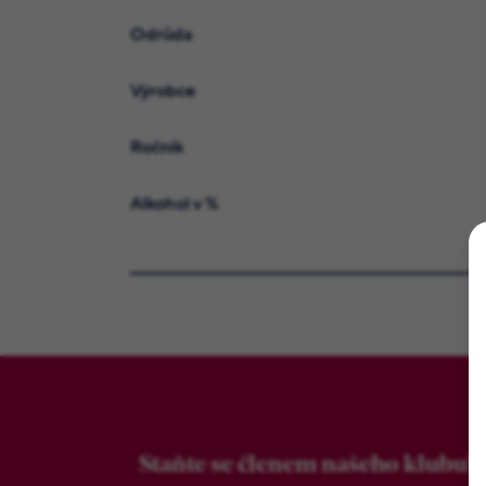
Odrůda
Výrobce
Ročník
Alkohol v %
Staňte se členem našeho klubu!