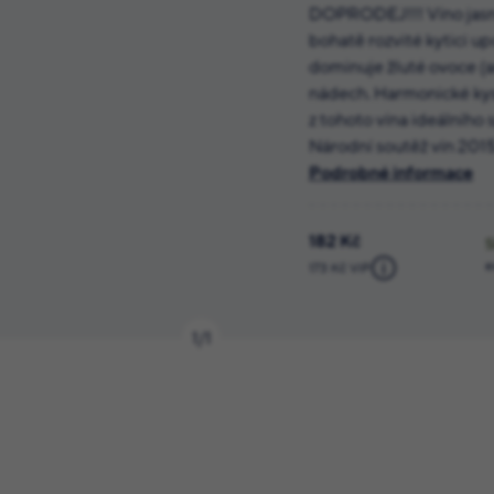
DOPRODEJ!!! Víno jasné
bohatě rozvité kytici up
dominuje žluté ovoce (a
nádech. Harmonické kyse
z tohoto vína ideálního 
Národní soutěž vín 2015
Podrobné informace
182 Kč
e
173 Kč ViP
1
/
1