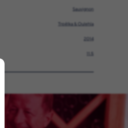
Sauvignon
Trpělka & Oulehla
2014
11.5