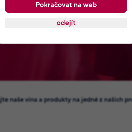
Pokračovat na web
Pšejových. Tyhle odměny, které
ava a samozřejmě od Jitky,
odejít
mají je nikde jinde na světě.
te naše vína a produkty na jedné z našich p