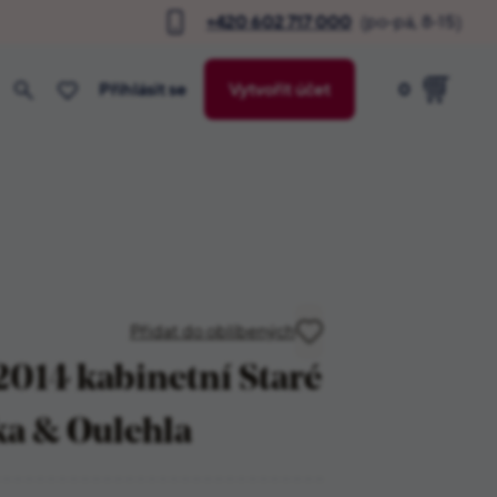
+420 602 717 000
(po-pá, 8-15)
Přihlásit se
Vytvořit účet
0
Přidat do oblíbených
014 kabinetní Staré
ka & Oulehla