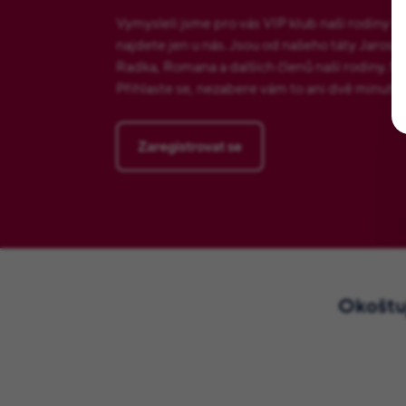
Vymysleli jsme pro vás VIP klub naší rodiny 
najdete jen u nás. Jsou od našeho táty Jarosl
Radka, Romana a dalších členů naší rodiny. Ne
Přihlaste se, nezabere vám to ani dvě minuty.
Zaregistrovat se
Okoštuj