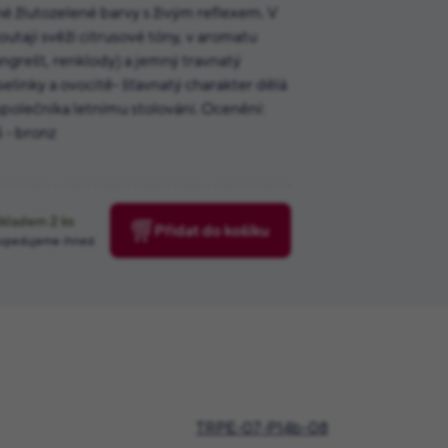
 žlutozelené barvy s živým reflexem. V
outají svěží citrusové tóny, v aromatu
ngrešt, renklody) a jemný travnatý
linky a ovocitě- šťavnatý charakter dělá
společníka letnímu stolování. Ocenění:
 - bronz
Skladem
2
ks
Přidat do košíku
xpedujeme ihned
TRPE-07-P14b-08