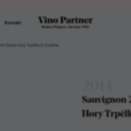
Kontakt
Rodina Pšejova. Od roku 1992.
tní Staré Hory Trpělka & Oulehla
2014
Sauvignon 2
Hory Trpěl