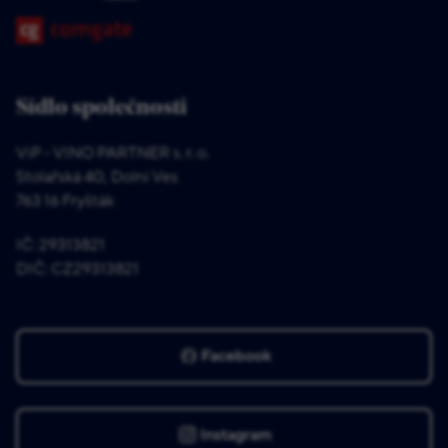
Sídlo společnosti
ViP - VINO PARTNER s. r. o.
Stolařská 40, Dolní Ves
763 16 Fryšták
IČ: 29313821
DIČ: CZ29313821
Facebook
Instagram