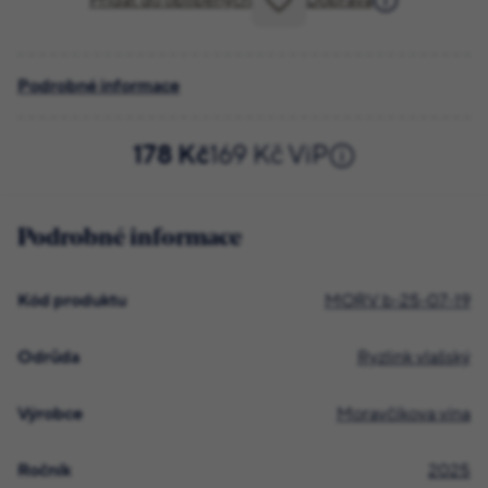
Přidat do oblíbených
Doprava
Podrobné informace
178 Kč
169 Kč ViP
Podrobné informace
Kód produktu
MORV b-25-07-19
Odrůda
Ryzlink vlašský
Výrobce
Moravčíkova vína
Ročník
2025