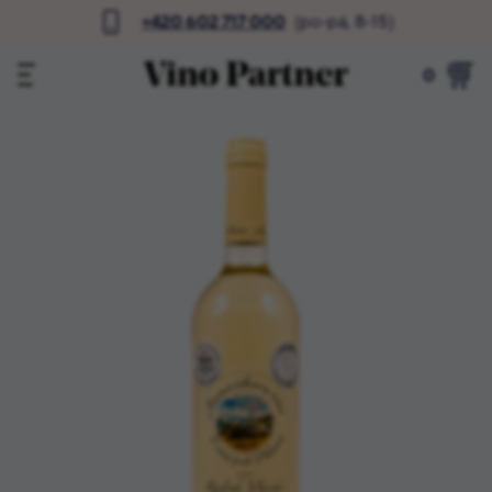
+420 602 717 000
(po-pá, 8-15)
0