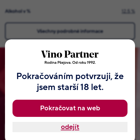
Alkohol v %
12.5 %
Všechny podrobné informace
Staňte se členem našeho klubu!
Pokračováním potvrzuji, že
Vymysleli jsme pro vás VIP klub naší rodiny Pšejových.
jsem starší 18 let.
Tyhle odměny, které najdete jen u nás. Jsou od našeho táty
Jaroslava a samozřejmě od Jitky, Radka, Romana a dalších
členů naší rodiny. Nemají je nikde jinde na světě. Přihlaste
Pokračovat na web
se, nezabere vám to ani dvě minuty.
odejít
Zaregistrovat se