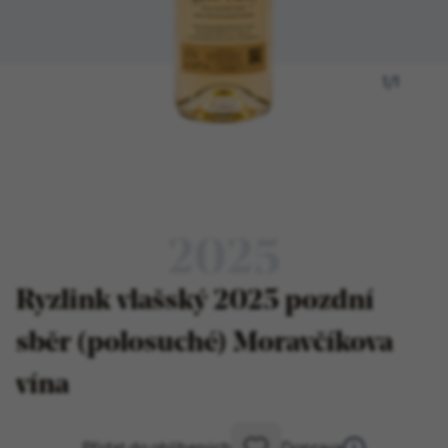
1
/
1
2025
Ryzlink vlašský 2025 pozdní
sběr (polosuché) Moravčíkova
vína