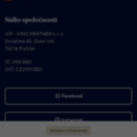
Sídlo společnosti
ViP - VINO PARTNER s. r. o.
Stolařská 40, Dolní Ves
763 16 Fryšták
IČ: 29313821
DIČ: CZ29313821
Facebook
Instagram
Skladem u dodavatele