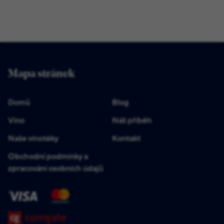
Mapa stránek
Domů
Blog
Víno
Náš příběh
Naše vinotéky
Kontakt
Obchodní podmínky a
zpracování osobních údajů