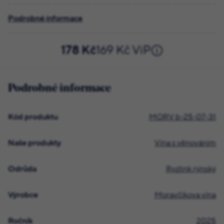
Podrobné informace
178 Kč
169 Kč ViP
Podrobné informace
Kód produktu
MORV b-25-07-31
Naše produkty
Vína s věnováním
Odrůda
Ryzlink rýnský
Výrobce
Moravčíkova vína
Ročník
2025