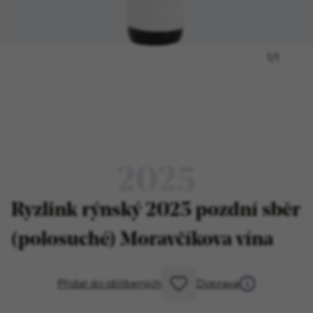
1
/
1
2025
Ryzlink rýnský 2025 pozdní sběr
(polosuché) Moravčíkova vína
Přidat do oblíbených
Doprava