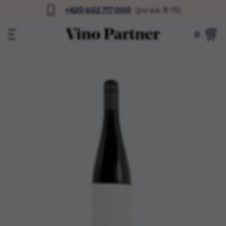
+420 602 717 000
(po-pá, 8-15)
0