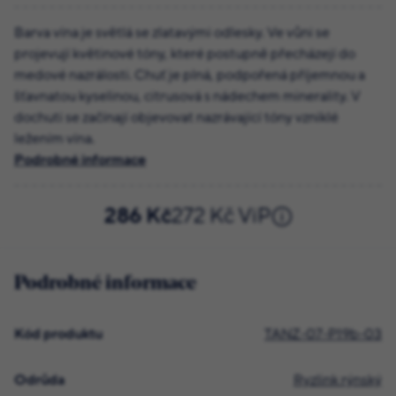
Barva vína je světlá se zlatavými odlesky. Ve vůni se
projevují květinové tóny, které postupně přecházejí do
medové nazrálosti. Chuť je plná, podpořená příjemnou a
šťavnatou kyselinou, citrusová s nádechem minerality. V
dochuti se začínají objevovat nazrávající tóny vzniklé
ležením vína.
Podrobné informace
286 Kč
272 Kč ViP
Podrobné informace
Kód produktu
TANZ-07-P19b-03
Odrůda
Ryzlink rýnský