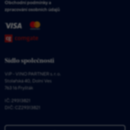
Obchodní podmínky a
zpracování osobních údajů
Sídlo společnosti
ViP - VINO PARTNER s. r. o.
Stolařská 40, Dolní Ves
763 16 Fryšták
IČ: 29313821
DIČ: CZ29313821