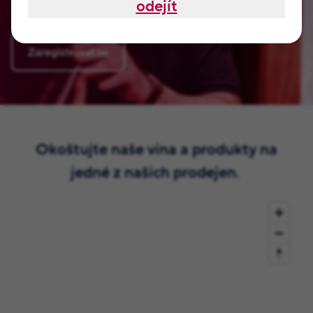
odejít
se, nezabere vám to ani dvě minuty.
Zaregistrovat se
Okoštujte naše vína a produkty na
jedné z našich prodejen.