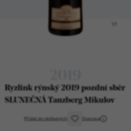
1
/
1
2019
Ryzlink rýnský 2019 pozdní sběr
SLUNEČNÁ Tanzberg Mikulov
Přidat do oblíbených
Doprava