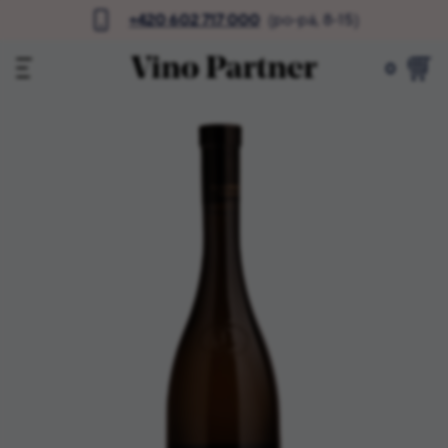
+420 602 717 000
(po-pá, 8-15)
0