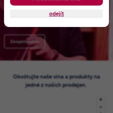
Vymysleli jsme pro vás VIP klub naší rodiny Pšejových.
Tyhle odměny, které najdete jen u nás. Jsou od našeho táty
odejít
Jaroslava a samozřejmě od Jitky, Radka, Romana a dalších
členů naší rodiny. Nemají je nikde jinde na světě. Přihlaste
se, nezabere vám to ani dvě minuty.
Zaregistrovat se
Okoštujte naše vína a produkty na
jedné z našich prodejen.