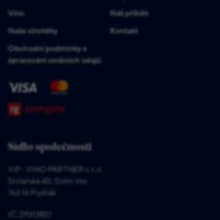
Víno
Náš příběh
Naše vinotéky
Kontakt
Obchodní podmínky a
zpracování osobních údajů
Sídlo společnosti
ViP - VINO PARTNER s. r. o.
Stolařská 40, Dolní Ves
763 16 Fryšták
IČ: 29313821