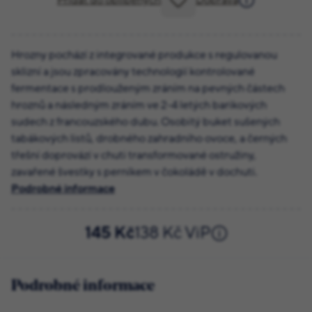
Přidat do oblíbených
Doprava
Hrozny pochází z integrované produkce s regulovanou
sklizní a jsou zpracovány technologií kontrolované
fermentace s prodlouženým zráním na pevných částech
hroznů a následným zráním ve 2-4 letých barikových
sudech z francouzského dubu. Osobitý buket sušených
tabákových listů, drobného zahradního ovoce, a černých
třešní doprovází v chuti transformované ostružiny,
zavařené švestky s perníkem v čokoládě v dochuti.
Podrobné informace
145 Kč
138 Kč ViP
Podrobné informace