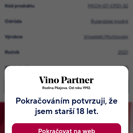
Kód produktu
MICH-07-CP21-32
Odrůda
Rulandské modré
Výrobce
Vinselekt Michlovský
Ročník
2021
Alkohol v %
13 %
Všechny podrobné informace
Pokračováním potvrzuji, že
jsem starší 18 let.
Staňte se členem našeho klubu!
Pokračovat na web