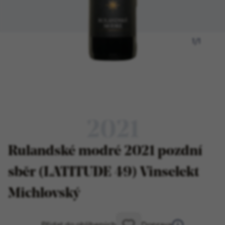
1
/
1
2021
Rulandské modré 2021 pozdní
sběr (LATITUDE 49) Vinselekt
Michlovský