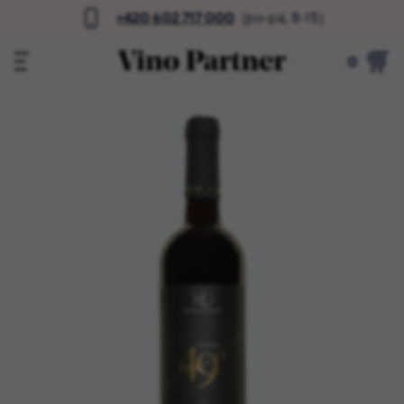
+420 602 717 000
(po-pá, 8-15)
0