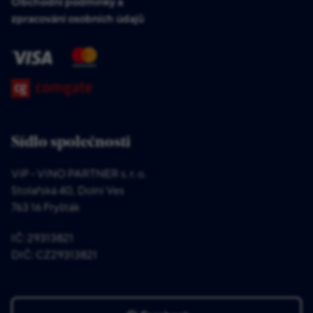
Obchodní podmínky a
zpracování osobních údajů
Sídlo společnosti
ViP - VINO PARTNER s. r. o.
Stolařská 40, Dolní Ves
763 16 Fryšták
IČ: 29313821
DIČ: CZ29313821