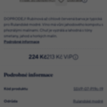
Přidat do oblíbených
Doprava
DOPRODEJ! Rubínová až cihlově červená barva je typická
pro Rulandské modré. Víno má vůni jahodového kompotu s
přezrálými malinami. Chuť je vyzrálá a lahodná s tóny
smetany, jahod a horkých malin.
Podrobné informace
224 Kč
213 Kč ViP
Podrobné informace
Kód produktu
SSVP-07-P19c-19
Odrůda
Rulandské modré