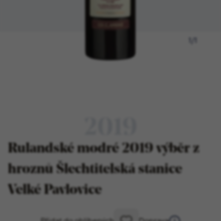
1
/
1
2019
Rulandské modré 2019 výběr z
hroznů Šlechtitelská stanice
Velké Pavlovice