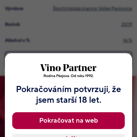
Výrobce
Šlechtitelská stanice Velké Pavlovice
Ročník
2019
Alkohol v %
16 %
Všechny podrobné informace
Pokračováním potvrzuji, že
Staňte se členem našeho klubu!
jsem starší 18 let.
Vymysleli jsme pro vás VIP klub naší rodiny Pšejových.
Tyhle odměny, které najdete jen u nás. Jsou od našeho táty
Pokračovat na web
Jaroslava a samozřejmě od Jitky, Radka, Romana a dalších
členů naší rodiny. Nemají je nikde jinde na světě. Přihlaste