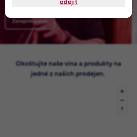
odejít
se, nezabere vám to ani dvě minuty.
Zaregistrovat se
Okoštujte naše vína a produkty na
jedné z našich prodejen.