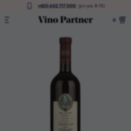
+420 602 717 000
(po-pá, 8-15)
0