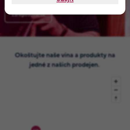
Zaregistrovat se
Okoštujte naše vína a produkty na
jedné z našich prodejen.