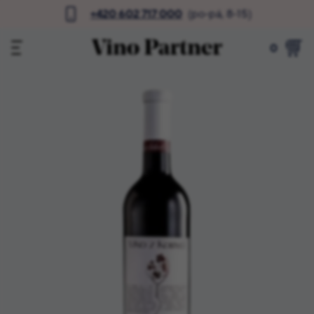
+420 602 717 000
(po-pá, 8-15)
0