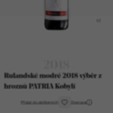
1
/
1
2018
Rulandské modré 2018 výběr z
hroznů PATRIA Kobylí
Přidat do oblíbených
Doprava