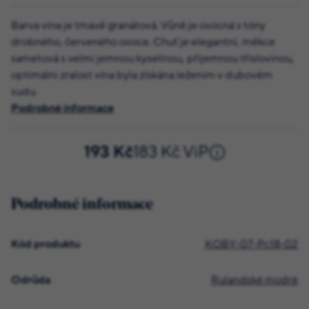
Barva vína je tmavě granátová. Vůně je ovocná s tóny
drobného, červeného ovoce. Chuť je elegantní, měkce
sametová s velmi jemnou kyselinou, příjemnou tříslovinou,
optimální zralost vína byla získána ležením v dubovém
sudu.
Podrobné informace
193 Kč
183 Kč ViP
Podrobné informace
Kód produktu
KOBY-07-Pc18-02
Odrůda
Rulandské modré