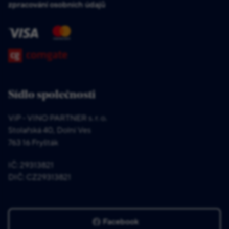
zpracování osobních údajů
Sídlo společnosti
ViP - VINO PARTNER s. r. o.
Stolařská 40, Dolní Ves
763 16 Fryšták
IČ: 29313821
DIČ: CZ29313821
Facebook