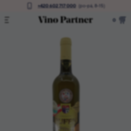
+420 602 717 000
(po-pá, 8-15)
0