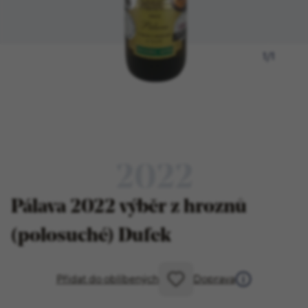
1
/
1
2022
Pálava 2022 výběr z hroznů
(polosuché) Dufek
Přidat do oblíbených
Doprava