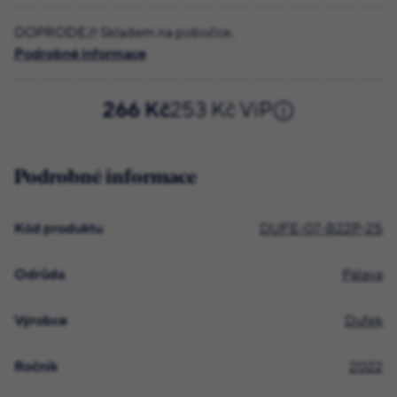
DOPRODEJ! Skladem na pobočce.
Podrobné informace
266 Kč
253 Kč ViP
Podrobné informace
Kód produktu
DUFE-07-B22P-25
Odrůda
Pálava
Výrobce
Dufek
Ročník
2022