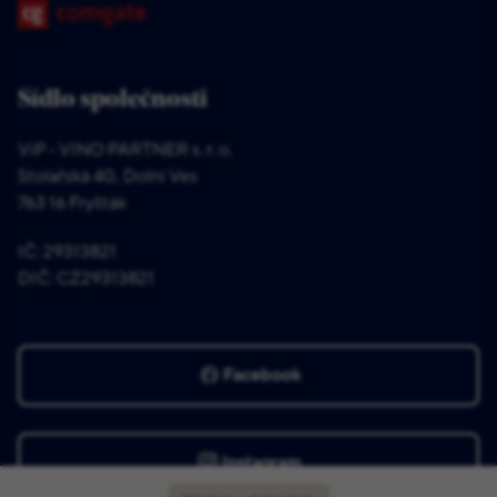
Sídlo společnosti
ViP - VINO PARTNER s. r. o.
Stolařská 40, Dolní Ves
763 16 Fryšták
IČ: 29313821
DIČ: CZ29313821
Facebook
Instagram