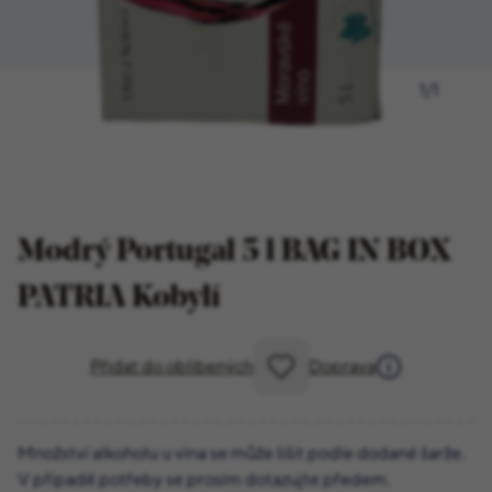
1
/
1
Modrý Portugal 5 l BAG IN BOX
PATRIA Kobylí
Přidat do oblíbených
Doprava
Množství alkoholu u vína se může lišit podle dodané šarže.
V případě potřeby se prosím dotazujte předem.