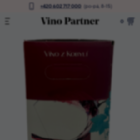
+420 602 717 000
(po-pá, 8-15)
0