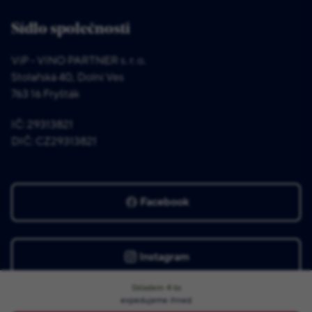
Sídlo společnosti
ViP - VINO PARTNER s. r. o.
Stolařská 40, Dolní Ves
763 16 Fryšták
IČ: 29313821
DIČ: CZ29313821
Facebook
Instagram
Skladem
4
ks
expedujeme ihned