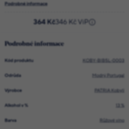
Podrobné informace
364 Kč
346 Kč ViP
Podrobné informace
Kód produktu
KOBY-BIB5L-0003
Odrůda
Modrý Portugal
Výrobce
PATRIA Kobylí
Alkohol v %
13 %
Barva
Růžové víno