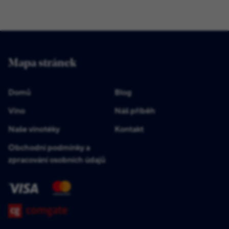
Mapa stránek
Domů
Blog
Víno
Náš příběh
Naše vinotéky
Kontakt
Obchodní podmínky a
zpracování osobních údajů