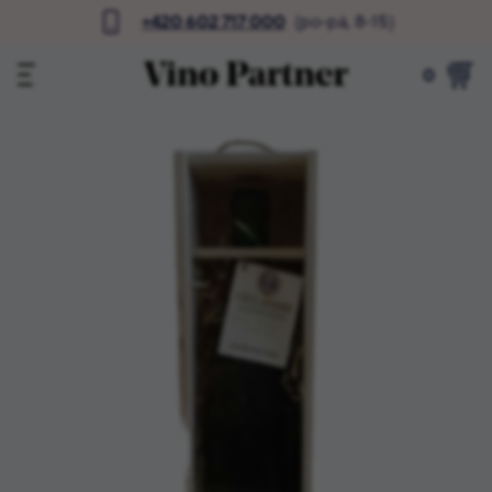
+420 602 717 000
(po-pá, 8-15)
0