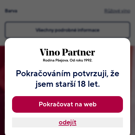
Barva
Růžové víno
Všechny podrobné informace
Staňte se členem našeho klubu!
Pokračováním potvrzuji, že
Vymysleli jsme pro vás VIP klub naší rodiny Pšejových.
jsem starší 18 let.
Tyhle odměny, které najdete jen u nás. Jsou od našeho táty
Jaroslava a samozřejmě od Jitky, Radka, Romana a dalších
členů naší rodiny. Nemají je nikde jinde na světě. Přihlaste
Pokračovat na web
se, nezabere vám to ani dvě minuty.
odejít
Zaregistrovat se