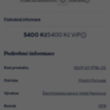
Přidat do oblíbených
Doprava
Podrobné informace
5400 Kč
5400 Kč ViP
Podrobné informace
Kód produktu
SSVP-07-P78c-02
Odrůda
Modrý Portugal
Výrobce
Šlechtitelská stanice Velké Pavlovice
Ročník
1978