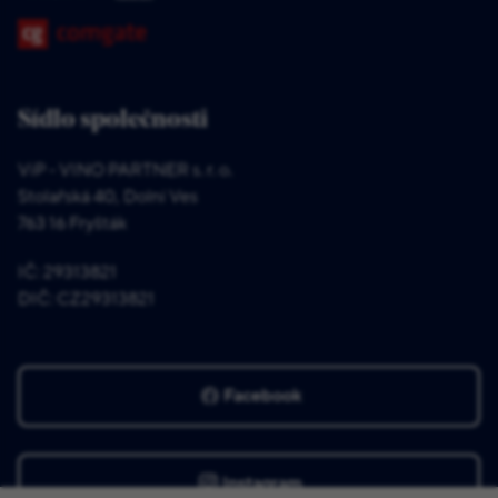
Sídlo společnosti
ViP - VINO PARTNER s. r. o.
Stolařská 40, Dolní Ves
763 16 Fryšták
IČ: 29313821
DIČ: CZ29313821
Facebook
Instagram