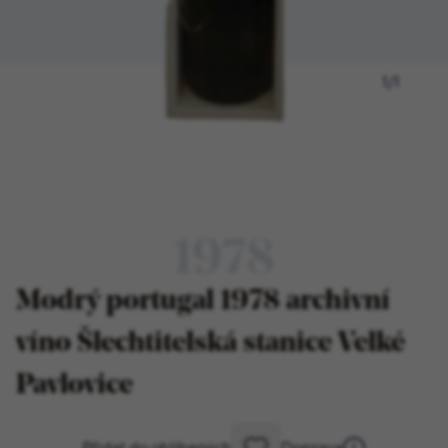
1
/
1
1978
Modrý portugal 1978 archivní
víno Šlechtitelská stanice Velké
Pavlovice