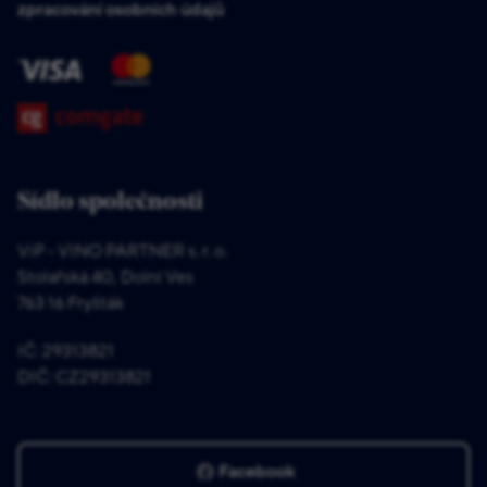
zpracování osobních údajů
Sídlo společnosti
ViP - VINO PARTNER s. r. o.
Stolařská 40, Dolní Ves
763 16 Fryšták
IČ: 29313821
DIČ: CZ29313821
Facebook