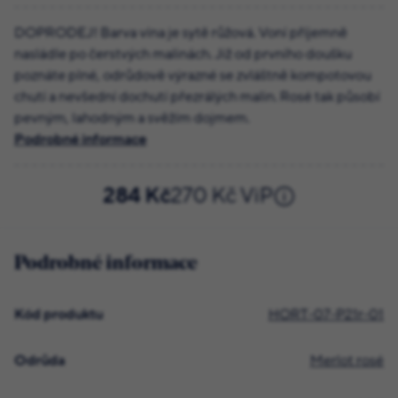
DOPRODEJ! Barva vína je sytě růžová. Voní příjemně
nasládle po čerstvých malinách. Již od prvního doušku
poznáte plné, odrůdově výrazné se zvláštně kompotovou
chutí a nevšední dochutí přezrálých malin. Rosé tak působí
pevným, lahodným a svěžím dojmem.
Podrobné informace
284 Kč
270 Kč ViP
Podrobné informace
Kód produktu
HORT-07-P21r-01
Odrůda
Merlot rosé