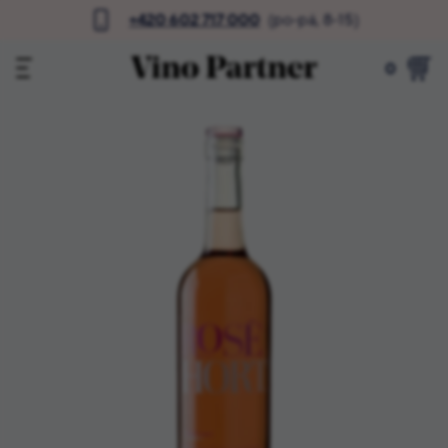
+420 602 717 000
(po-pá, 8-15)
0