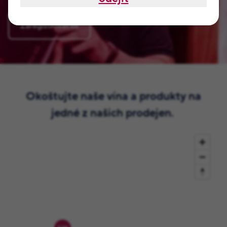
Zaregistrovat se
Okoštujte naše vína a produkty na
jedné z našich prodejen.