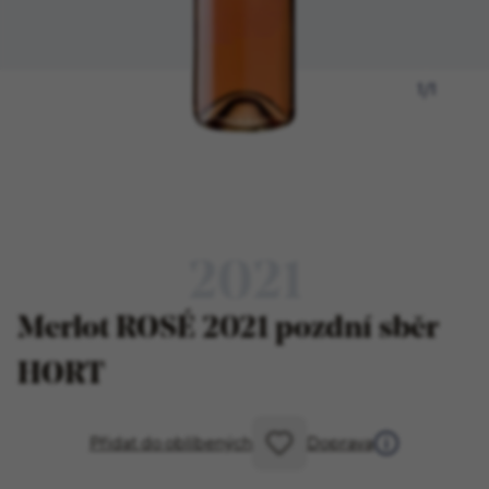
1
/
1
2021
Merlot ROSÉ 2021 pozdní sběr
HORT
Přidat do oblíbených
Doprava