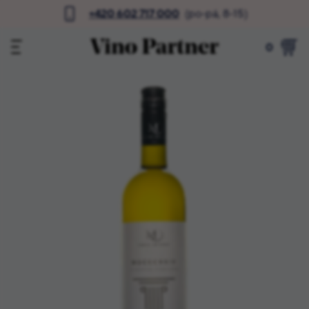
+420 602 717 000
(po-pá, 8-15)
0