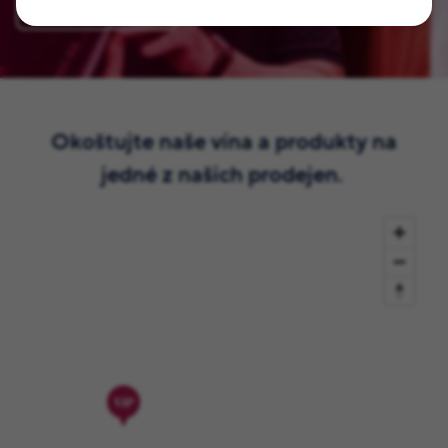
Zaregistrovat se
Okoštujte naše vína a produkty na
jedné z našich prodejen.