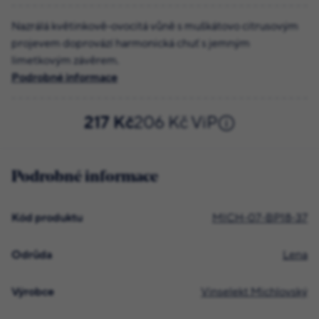
Nazrálá květinkově-ovocitá vůně s muškátovo citrusovým
projevem doprovází harmonická chuť s jemným
limetkovým závěrem.
Podrobné informace
217 Kč
206 Kč ViP
Podrobné informace
Kód produktu
MICH-07-BP18-37
Odrůda
Lena
Výrobce
Vinselekt Michlovský