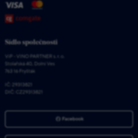
Sídlo společnosti
ViP - VINO PARTNER s. r. o.
Stolařská 40, Dolní Ves
763 16 Fryšták
IČ: 29313821
DIČ: CZ29313821
Facebook