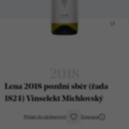
1
/
1
2018
Lena 2018 pozdní sběr (řada
1824) Vinselekt Michlovský
Přidat do oblíbených
Doprava