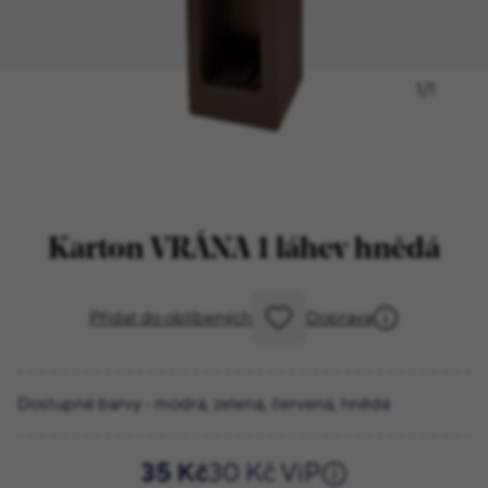
1
/
1
Karton VRÁNA 1 láhev hnědá
Přidat do oblíbených
Doprava
Dostupné barvy - modrá, zelená, červená, hnědá
35 Kč
30 Kč ViP