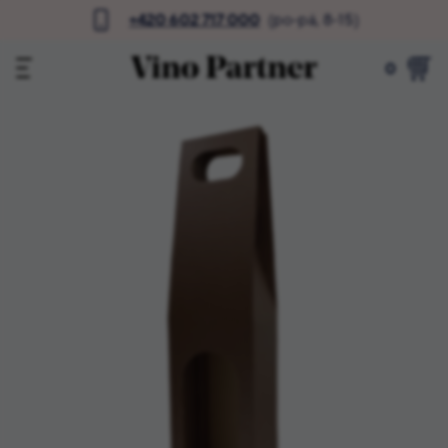
+420 602 717 000
(po-pá, 8-15)
0