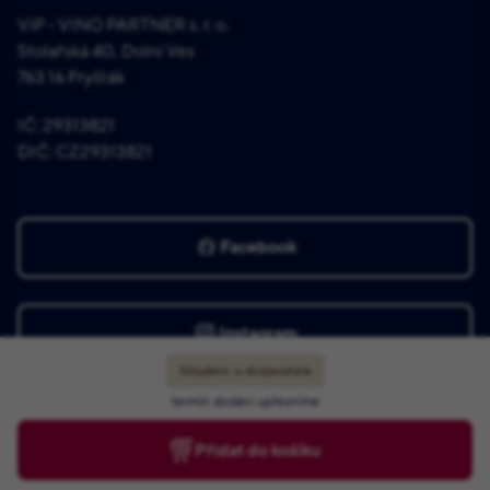
ViP - VINO PARTNER s. r. o.
Stolařská 40, Dolní Ves
763 16 Fryšták
IČ: 29313821
DIČ: CZ29313821
Facebook
Instagram
Skladem u dodavatele
termín dodání upřesníme
Přidat do košíku
© 2025 ViP - VINO PARTNER s. r. o.