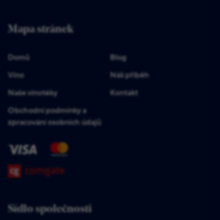
Mapa stránek
Domů
Blog
Víno
Náš příběh
Naše vinotéky
Kontakt
Obchodní podmínky a
zpracování osobních údajů
Sídlo společnosti