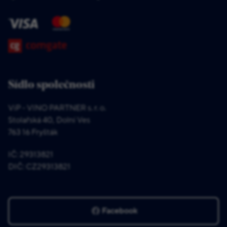
Sídlo společnosti
ViP - VINO PARTNER s. r. o.
Stolařská 40, Dolní Ves
763 16 Fryšták
IČ: 29313821
DIČ: CZ29313821
Facebook