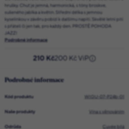
hrušky. Chuť je jemná, harmonická, s tóny broskve,
sušeného jablka a květin. Střední délka s jemnou
kyselinkou v závěru pobízí k dalšímu napití. Skvělé letní pití
s přáteli či jen tak, pro každý den. PROSTĚ POHODA
JAZZ!
Podrobné informace
210 Kč
200 Kč ViP
Podrobné informace
Kód produktu
WIGU-07-P24b-01
Naše produkty
Vína s věnováním
Odrůda
Cuvée bílá