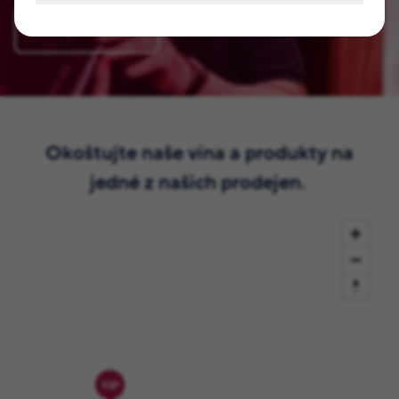
Zaregistrovat se
Okoštujte naše vína a produkty na
jedné z našich prodejen.