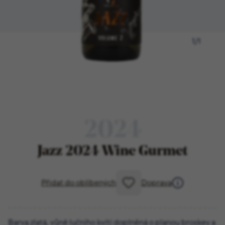
1
/
1
2024
Jazz 2024 Wine Gurmet
Přidat do oblíbených
Doprava
Barva zlatá, vůně lučního kvítí doplněná o planou broskev a