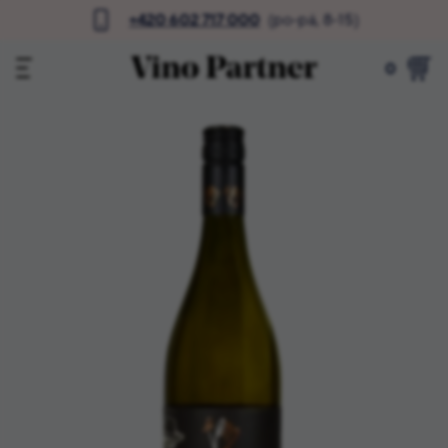
+420 602 717 000
(po-pá, 8-15)
0