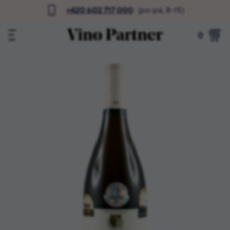
+420 602 717 000
(po-pá, 8-15)
0