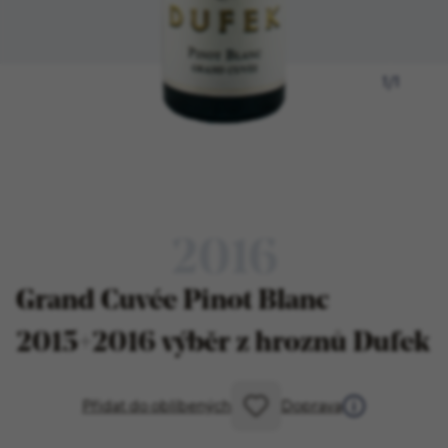
1
/
1
2016
Grand Cuvée Pinot Blanc
2015+2016 výběr z hroznů Dufek
Přidat do oblíbených
Doprava