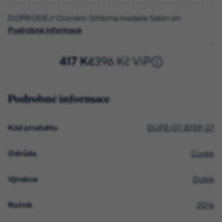
DOPRODEJ! Ocenění: Stříbrná medaile Salón vín
Podrobné informace
417 Kč
396 Kč ViP
Podrobné informace
Kód produktu
DUFE-07-B15P-27
Odrůda
Cuvée
Výrobce
Dufek
Ročník
2016