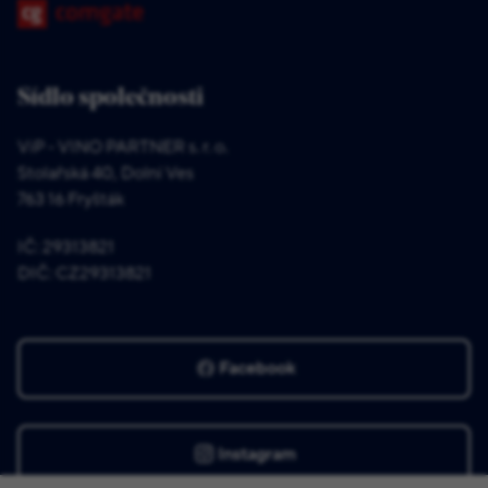
Sídlo společnosti
ViP - VINO PARTNER s. r. o.
Stolařská 40, Dolní Ves
763 16 Fryšták
IČ: 29313821
DIČ: CZ29313821
Facebook
Instagram