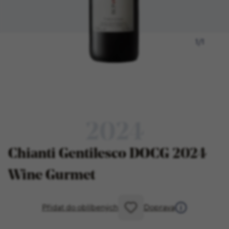
1
/
1
2024
Chianti Gentilesco DOCG 2024
Wine Gurmet
Přidat do oblíbených
Doprava