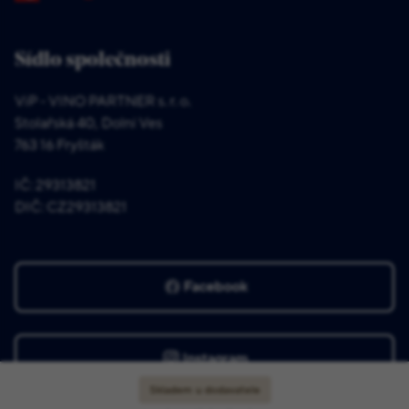
Sídlo společnosti
ViP - VINO PARTNER s. r. o.
Stolařská 40, Dolní Ves
763 16 Fryšták
IČ: 29313821
DIČ: CZ29313821
Facebook
Instagram
Skladem u dodavatele