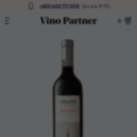
+420 602 717 000
(po-pá, 8-15)
0