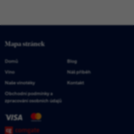
Mapa stránek
Domů
Blog
Víno
Náš příběh
Naše vinotéky
Kontakt
Obchodní podmínky a
zpracování osobních údajů