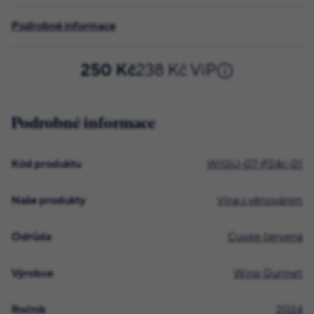
Podrobné informace
250 Kč
238 Kč ViP
Podrobné informace
Kód produktu
WIGU-07-P24c-01
Naše produkty
Vína s věnováním
Odrůda
Cuvée červená
Výrobce
Wine Gurmet
Ročník
2024