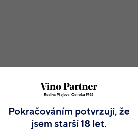
Všechny podrobné informace
Pokračováním potvrzuji, že
jsem starší 18 let.