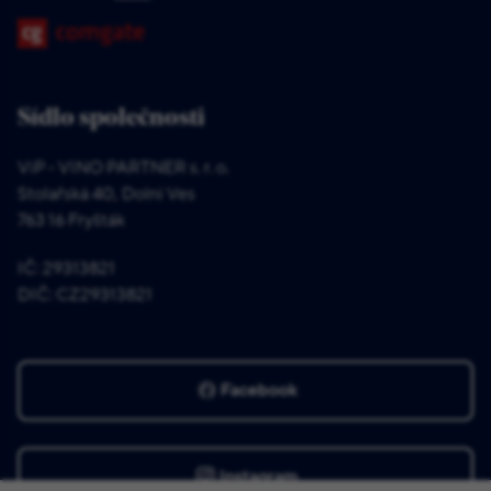
Sídlo společnosti
ViP - VINO PARTNER s. r. o.
Stolařská 40, Dolní Ves
763 16 Fryšták
IČ: 29313821
DIČ: CZ29313821
Facebook
Instagram