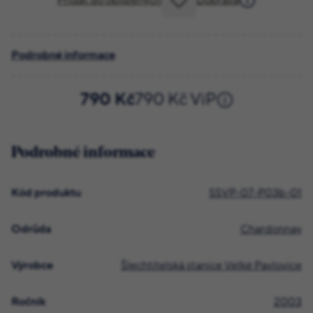
Přidat do oblíbených
Doprava
Podrobné informace
790 Kč
790 Kč ViP
Podrobné informace
Kód produktu
SSVP-07-P03b-01
Odrůda
Chardonnay
Výrobce
Šlechtitelská stanice Velké Pavlovice
Ročník
2003