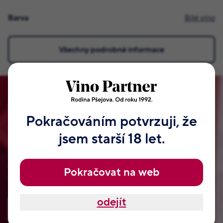
Barva
Bílé víno
Všechny podrobné informace
Staňte se členem našeho klubu!
Pokračováním potvrzuji, že
Vymysleli jsme pro vás VIP klub naší rodiny Pšejových.
jsem starší 18 let.
Tyhle odměny, které najdete jen u nás. Jsou od našeho táty
Jaroslava a samozřejmě od Jitky, Radka, Romana a dalších
členů naší rodiny. Nemají je nikde jinde na světě. Přihlaste
Pokračovat na web
se, nezabere vám to ani dvě minuty.
odejít
Zaregistrovat se