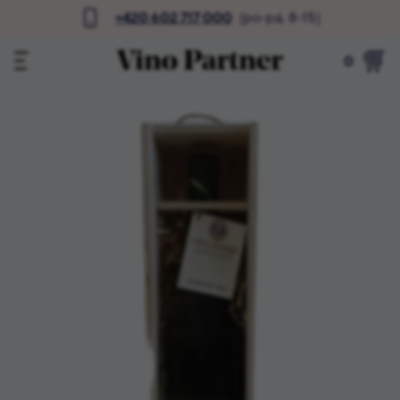
+420 602 717 000
(po-pá, 8-15)
0