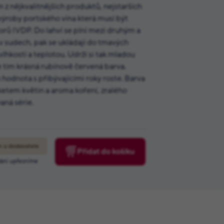
m z nějkvalitnějších produktů, nejstarších
výroby portského vína která musí být
rů IVDP. Do lahví se plní mezi druhým a
 v sudech, pak se ukládají do tmavých
lhkostí a teplotou. Udrží si tak mladou
e tím krásná rubínově červená barva.
ch hodnota s přibývajícími roky roste. Barva
uketem květin a aroma koření, zralého
aná série.
 u dodavatele
Přidat do košíku
ání upřesníme