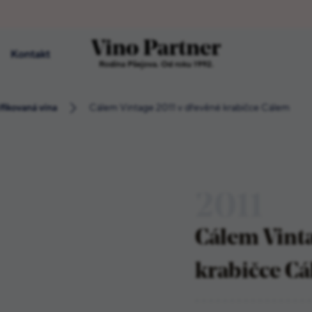
Kontakt
Rodina Pšejova. Od roku 1992.
ifikovaná vína
Cálem Vintage 2011 v dřevěné krabičce Cálem
2011
Cálem Vinta
krabičce C