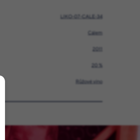
LIKO-07-CALE-34
Cálem
2011
20 %
Růžové víno