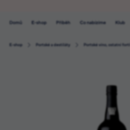
Domů
E-shop
Příběh
Co nabízíme
Klub
E-shop
Portské a destiláty
Portské víno, ostatní fort