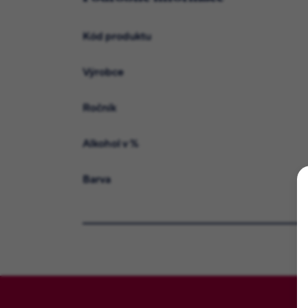
Kód produktu
Výrobce
Ročník
Alkohol v %
Barva