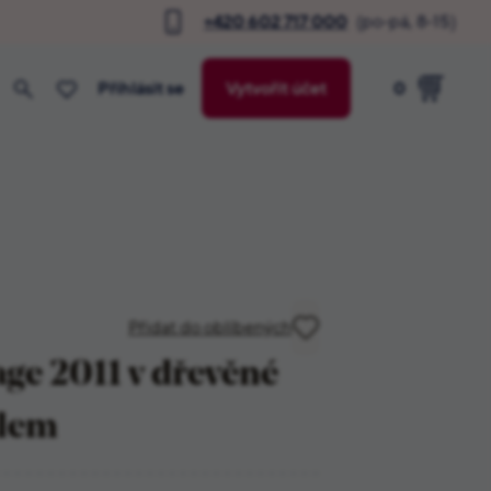
+420 602 717 000
(po-pá, 8-15)
Přihlásit se
Vytvořit účet
0
Přidat do oblíbených
ge 2011 v dřevěné
álem