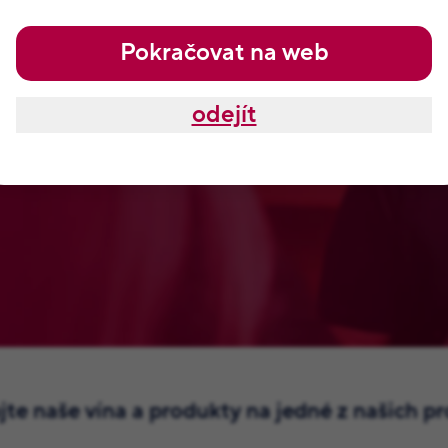
Pokračovat na web
Pšejových. Tyhle odměny, které
odejít
ava a samozřejmě od Jitky,
mají je nikde jinde na světě.
te naše vína a produkty na jedné z našich p