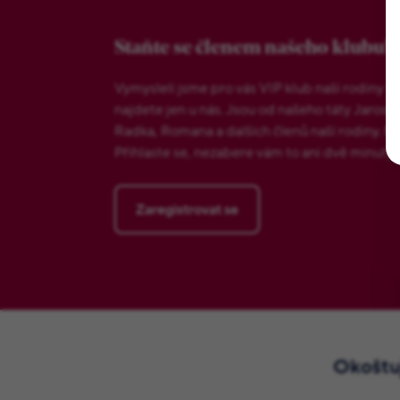
Staňte se členem našeho klubu!
Vymysleli jsme pro vás VIP klub naší rodiny 
najdete jen u nás. Jsou od našeho táty Jarosl
Radka, Romana a dalších členů naší rodiny. Ne
Přihlaste se, nezabere vám to ani dvě minuty.
Zaregistrovat se
Okoštuj