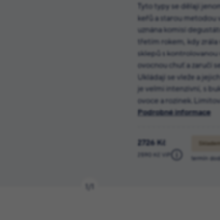
Tyto typy se dělají jeno
keřů a starou metodou 
uznána komisí degustáto
třetím rokem, kdy zrála
sklepů s kontrolovanou v
ovocnou chuť a zaručí s
Ukládají se vleže a jeji
je velmi intenzivní, s b
ovoce a rozinek. Limitov
Podrobné informace
2726 Kč
Skladem
2590 Kč ViP
termín dod
1
/
1