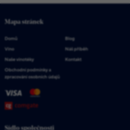
Mapa stránek
Domů
Blog
Víno
Náš příběh
Naše vinotéky
Kontakt
Obchodní podmínky a
zpracování osobních údajů
Sídlo společnosti