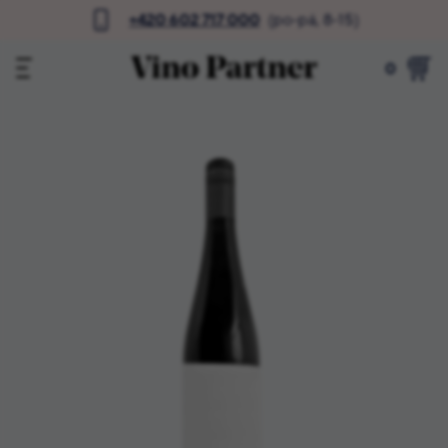
+420 602 717 000
(po-pá, 8-15)
0