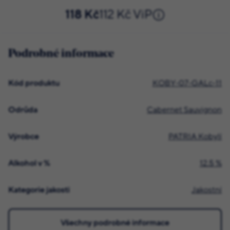
118 Kč
112 Kč ViP
Podrobné informace
Kód produktu
KOBY-07-GALc-11
Odrůda
Cabernet Sauvignon
Výrobce
PATRIA Kobylí
Alkohol v %
12.5 %
Kategorie jakosti
Jakostní
Všechny podrobné informace