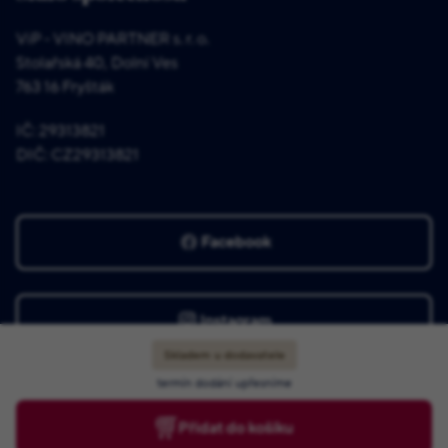
ViP - VINO PARTNER s. r. o.
Stolařská 40, Dolní Ves
763 16 Fryšták
IČ: 29313821
DIČ: CZ29313821
Facebook
Instagram
Skladem u dodavatele
termín dodání upřesníme
Přidat do košíku
© 2025 ViP - VINO PARTNER s. r. o.