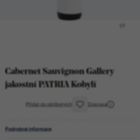
1
/
1
Cabernet Sauvignon Gallery
jakostní PATRIA Kobylí
Přidat do oblíbených
Doprava
Podrobné informace