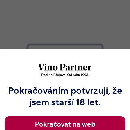
Všechny podrobné informace
Pokračováním potvrzuji, že
jsem starší 18 let.
Pšejových. Tyhle odměny, které
Pokračovat na web
ava a samozřejmě od Jitky,