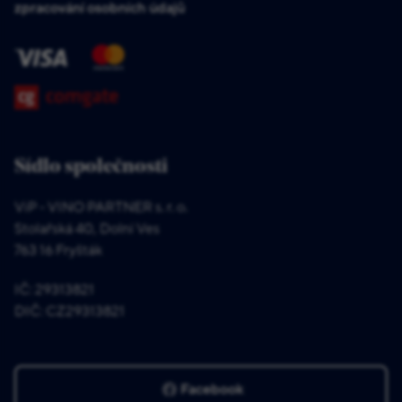
zpracování osobních údajů
Sídlo společnosti
ViP - VINO PARTNER s. r. o.
Stolařská 40, Dolní Ves
763 16 Fryšták
IČ: 29313821
DIČ: CZ29313821
Facebook