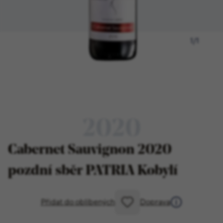
1
/
1
2020
Cabernet Sauvignon 2020
pozdní sběr PATRIA Kobylí
Přidat do oblíbených
Doprava