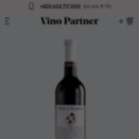
+420 602 717 000
(po-pá, 8-15)
0