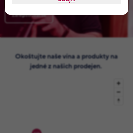
Zaregistrovat se
Okoštujte naše vína a produkty na
jedné z našich prodejen.