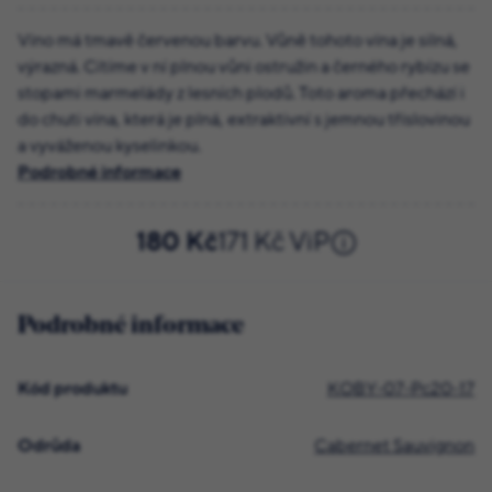
Víno má tmavě červenou barvu. Vůně tohoto vína je silná,
výrazná. Cítíme v ní plnou vůni ostružin a černého rybízu se
stopami marmelády z lesních plodů. Toto aroma přechází i
do chuti vína, která je plná, extraktivní s jemnou tříslovinou
a vyváženou kyselinkou.
Podrobné informace
180 Kč
171 Kč ViP
Podrobné informace
Kód produktu
KOBY-07-Pc20-17
Odrůda
Cabernet Sauvignon