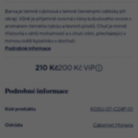
Barva je temně rubínová s temně červenými odlesky při
okraji. Vůně je příjemně ovocná s tóny bobulového ovoce s
aromatem černého rybízu a lesních plodů. Chuť je mírně
tříslovitá s větší mohutností a s chutí višní, přecházející v
mírnou svěží kyselinku v dochuti.
Podrobné informace
210 Kč
200 Kč ViP
Podrobné informace
Kód produktu
KOSU-07-C24P-01
Odrůda
Cabernet Moravia