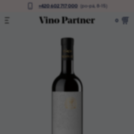
+420 602 717 000
(po-pá, 8-15)
0