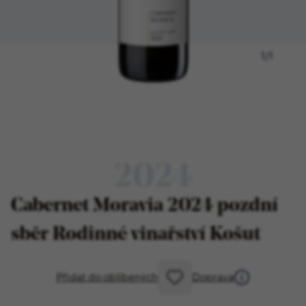
1
/
1
2024
Cabernet Moravia 2024 pozdní
sběr Rodinné vinařství Košut
Přidat do oblíbených
Doprava