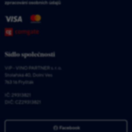
zpracování osobních údajů
Sídlo společnosti
ViP - VINO PARTNER s. r. o.
Stolařská 40, Dolní Ves
763 16 Fryšták
IČ: 29313821
DIČ: CZ29313821
Facebook