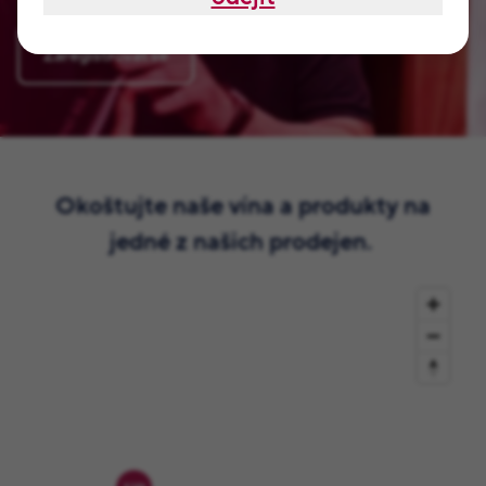
Zaregistrovat se
Okoštujte naše vína a produkty na
jedné z našich prodejen.