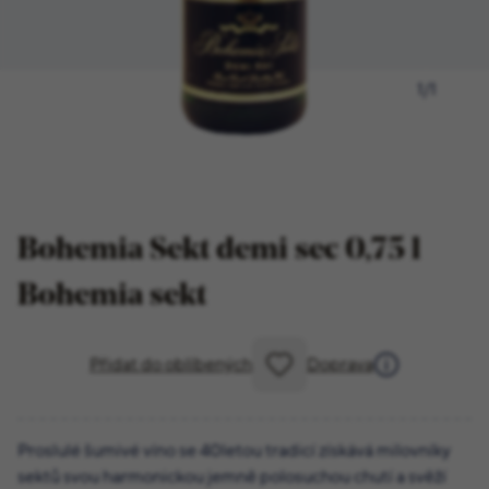
1
/
1
Bohemia Sekt demi sec 0,75 l
Bohemia sekt
Přidat do oblíbených
Doprava
Proslulé šumivé víno se 40letou tradicí získává milovníky
sektů svou harmonickou jemně polosuchou chutí a svěží