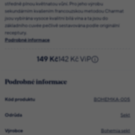
středně plnou květnatou vůní. Pro jeho výrobu
sekundárním kvašením francouzskou metodou Charmat
jsou vybírána vysoce kvalitní bílá vína a ta jsou do
základního cuvée pečlivě sestavována podle originální
receptury.
Podrobné informace
149 Kč
142 Kč ViP
Podrobné informace
Kód produktu
BOHEMKA-005
Odrůda
Sekt
Výrobce
Bohemia sekt