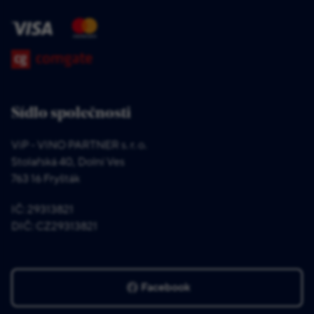
Sídlo společnosti
ViP - VINO PARTNER s. r. o.
Stolařská 40, Dolní Ves
763 16 Fryšták
IČ: 29313821
DIČ: CZ29313821
Facebook