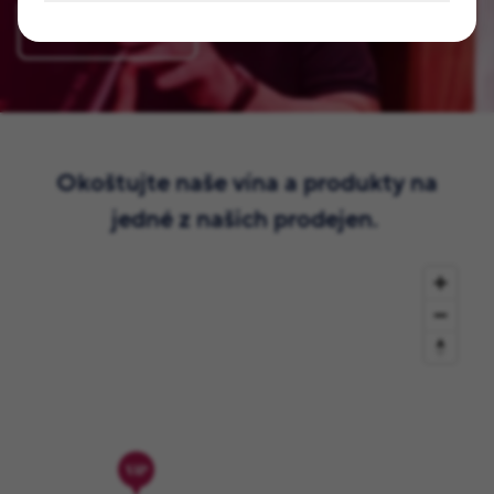
Zaregistrovat se
Okoštujte naše vína a produkty na
jedné z našich prodejen.