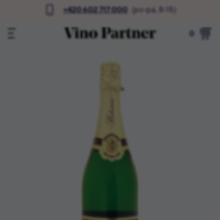
+420 602 717 000
(po-pá, 8-15)
0