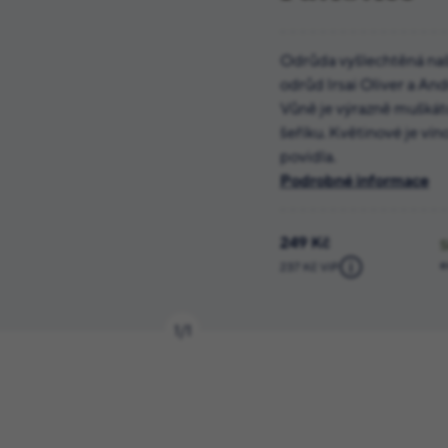
Odrůda vyšlechtěná naší 
odrůd Irsai Oliver a And
Vůně je výrazně muškát
šeříku. Květinové je vín
povidla.
Podrobné informace
249 Kč
e
237 Kč ViP
1
/
1