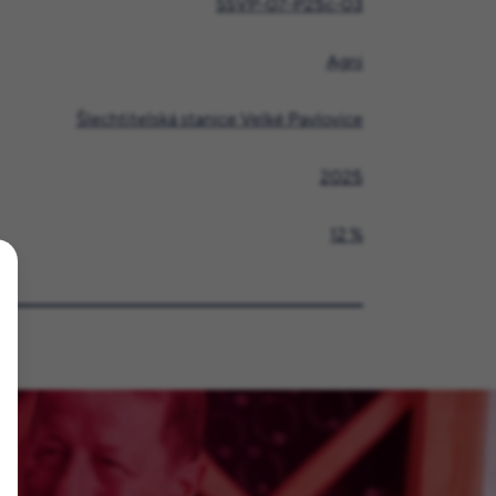
SSVP-07-P25c-03
Agni
Šlechtitelská stanice Velké Pavlovice
2025
12 %