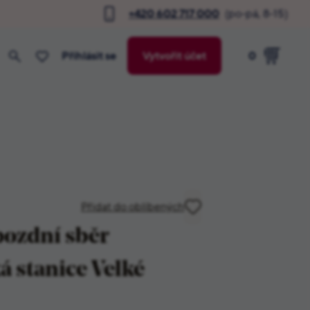
+420 602 717 000
(po-pá, 8-15)
Přihlásit se
Vytvořit účet
0
Přidat do oblíbených
pozdní sběr
á stanice Velké