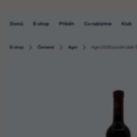
Domů
E-shop
Příběh
Co nabízíme
Klub
E-shop
Červené
Agni
Agni 2025 pozdní sběr Š