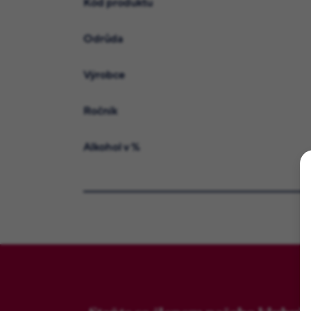
Kód produktu
Odrůda
Výrobce
Ročník
Alkohol v %