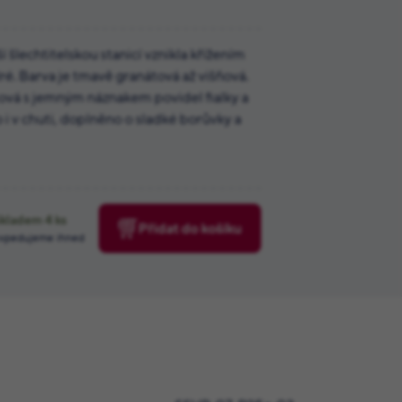
šlechtitelskou stanicí vznikla křížením
ré. Barva je tmavě granátová až višňová.
ová s jemným náznakem povidel fialky a
o i v chuti, doplněno o sladké borůvky a
Skladem
4
ks
Přidat do košíku
xpedujeme ihned