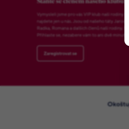
Staňte se členem našeho klubu!
Vymysleli jsme pro vás VIP klub naší rodiny 
najdete jen u nás. Jsou od našeho táty Jarosl
Radka, Romana a dalších členů naší rodiny. Ne
Přihlaste se, nezabere vám to ani dvě minuty.
Zaregistrovat se
Okoštuj