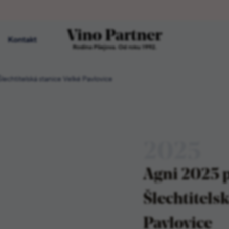
Kontakt
Rodina Pšejova. Od roku 1992.
lechtitelská stanice Velké Pavlovice
2025
Agni 2025 
Šlechtitelsk
Pavlovice