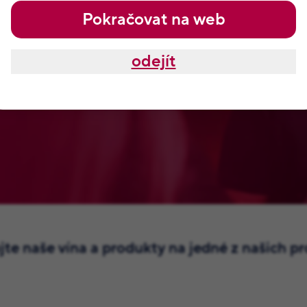
Pokračovat na web
Pšejových. Tyhle odměny, které
ava a samozřejmě od Jitky,
odejít
mají je nikde jinde na světě.
te naše vína a produkty na jedné z našich p